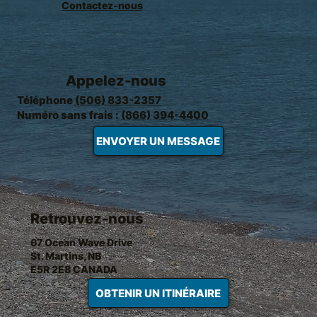
Contactez-nous
Appelez-nous
Téléphone
(506) 833-2357
Numéro sans frais :
(866) 394-4400
ENVOYER UN MESSAGE
Retrouvez-nous
67 Ocean Wave Drive
St. Martins, NB
E5R 2E8 CANADA
OBTENIR UN ITINÉRAIRE