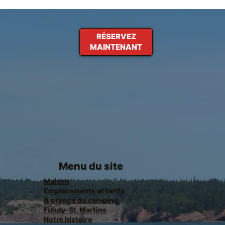
RÉSERVEZ
MAINTENANT
Menu du site
Maison
Emplacements et tarifs
À propos du camping
Fundy-St. Martins
Notre histoire